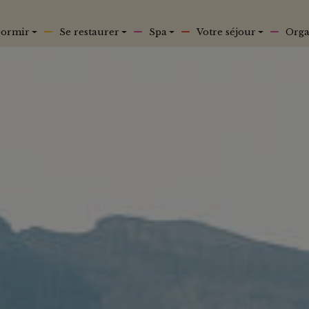
ormir
Se restaurer
Spa
Votre séjour
Orga
Offre spéciale
1 séjour
8 visites emblématiques
0 contraintes
Unique à Chamonix : Votre nuit avec forf
remontées mécaniques à un prix privilég
Profitez d’un séjour exceptionnel au c
Je réserve maintenant !