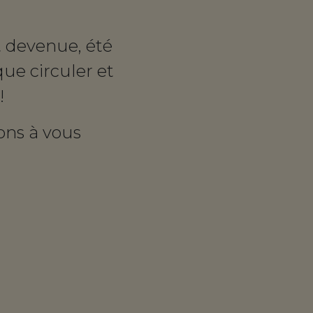
t devenue, été
ue circuler et
!
ions à vous