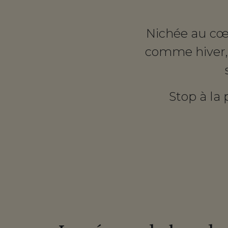
Nichée au cœu
comme hiver, 
Stop à la 