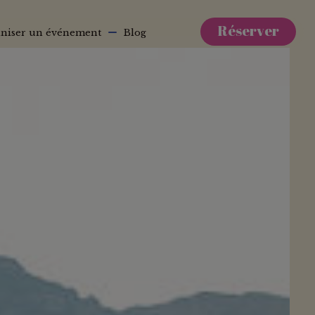
Réserver
niser un événement
Blog
×
ait de
ié.
œur des Alpes.