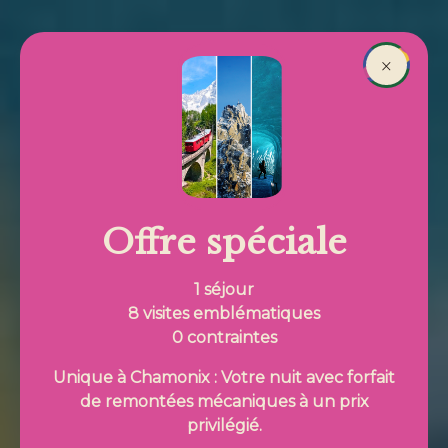
Aller au contenu principal
Réserver
×
Fil d'Ariane
Offre spéciale
1 séjour
8 visites emblématiques
0 contraintes
Unique à Chamonix : Votre nuit avec forfait
de remontées mécaniques à un prix
privilégié.