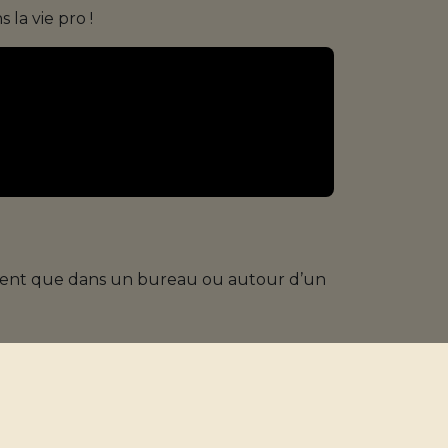
 la vie pro !
rement que dans un bureau ou autour d’un
ire : des parcours singuliers, des passions