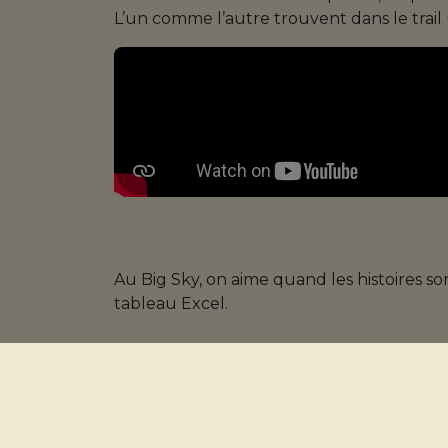
L’un comme l’autre trouvent dans le trail u
Au Big Sky, on aime quand les histoires 
tableau Excel.
Voir Justine et Xavier évoluer ensemble sur
qui se croisent, et une aventure humaine