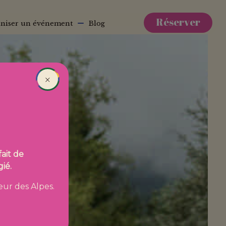
Réserver
niser un événement
Blog
×
ait de
ié.
œur des Alpes.