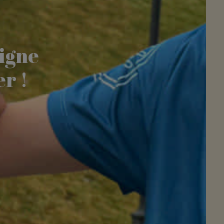
ligne
er !