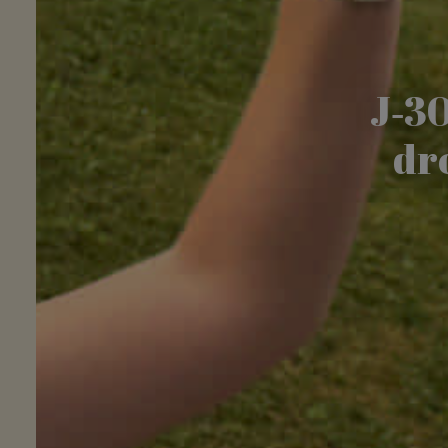
J‑30
dro