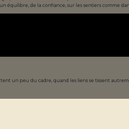
n équilibre, de la confiance, sur les sentiers comme dans
sortent un peu du cadre, quand les liens se tissent aut
 les chemins comme à l’hôtel, c’est aussi ça qui nous insp
 partagée !