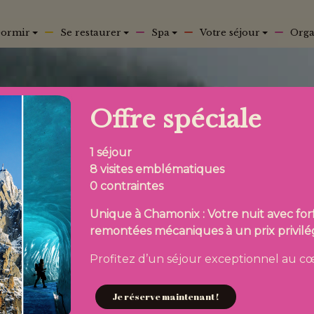
ormir
Se restaurer
Spa
Votre séjour
Orga
Offre spéciale
1 séjour
8 visites emblématiques
0 contraintes
Unique à Chamonix : Votre nuit avec forf
remontées mécaniques à un prix privilég
Profitez d’un séjour exceptionnel au c
Je réserve maintenant !