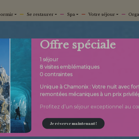
ormir
Se restaurer
Spa
Votre séjour
Orga
Offre spéciale
1 séjour
8 visites emblématiques
0 contraintes
Unique à Chamonix : Votre nuit avec forf
remontées mécaniques à un prix privilég
Profitez d’un séjour exceptionnel au c
Je réserve maintenant !