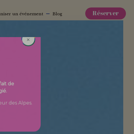
Réserver
niser un événement
Blog
×
ait de
ié.
œur des Alpes.