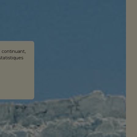
n continuant,
statistiques