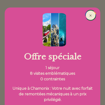
Aller au contenu principal
Réserver
×
Fil d'Ariane
Offre spéciale
1 séjour
8 visites emblématiques
Accès et contact
0 contraintes
Unique à Chamonix : Votre nuit avec forfait
de remontées mécaniques à un prix
Nous utilisons des cookies pour améliorer votre
Votre nom
privilégié.
expérience sur notre site. En continuant, vous acceptez