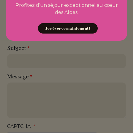
l'utilisation de nos cookies, qui sont utilisés pour le suivi
Profitez d’un séjour exceptionnel au cœur
des statistiques (service Google).
des Alpes.
Accepter
Votre adresse de courriel
Refuser
Je réserve maintenant !
Subject
Message
CAPTCHA