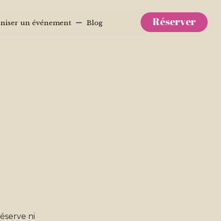
Réserver
niser un événement
Blog
×
ait de
ié.
œur des Alpes.
éserve ni