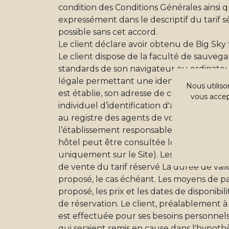
condition des Conditions Générales ainsi 
expressément dans le descriptif du tarif 
possible sans cet accord.
Le client déclare avoir obtenu de Big Sky t
Le client dispose de la faculté de sauvegar
standards de son navigateur ou ordinateu
légale permettant une identification précis
Nous utiliso
est établie, son adresse de courrier élec
vous accept
individuel d’identification d'assujettissemen
au registre des agents de voyage et autres 
l’établissement responsable de l’offre. Le
hôtel peut être consultée lors de la rése
uniquement sur le Site). Les prix Les mod
de vente du tarif réservé La durée de vali
proposé, le cas échéant. Les moyens de p
proposé, les prix et les dates de disponib
de réservation. Le client, préalablement à
est effectuée pour ses besoins personnels
qui seraient remis en cause dans l'hypothè