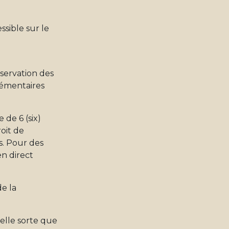
ssible sur le
éservation des
plémentaires
 de 6 (six)
oit de
s. Pour des
en direct
e la
telle sorte que