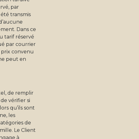
ervé, par
été transmis
t d’aucune
ement. Dans ce
u tarif réservé
ué par courrier
u prix convenu
 ne peut en
tel, de remplir
e vérifier si
ors qu’ils sont
ne, les
catégories de
ille. Le Client
’engage à