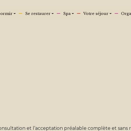
ormir
Se restaurer
Spa
Votre séjour
Orga
Offre spéciale
1 séjour
8 visites emblématiques
0 contraintes
Unique à Chamonix : Votre nuit avec forf
remontées mécaniques à un prix privilég
Profitez d’un séjour exceptionnel au c
Je réserve maintenant !
onsultation et l’acceptation préalable complète et sans r