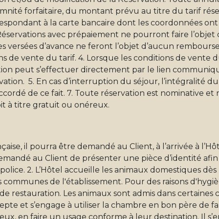
demnité forfaitaire, du montant prévu au titre du tarif rés
spondant à la carte bancaire dont les coordonnées ont 
es Réservations avec prépaiement ne pourront faire l’obje
es versées d’avance ne feront l’objet d’aucun rembours
ons de vente du tarif. 4. Lorsque les conditions de vente d
ation peut s’effectuer directement par le lien communiq
ation. 5. En cas d’interruption du séjour, l’intégralité d
ordé de ce fait. 7. Toute réservation est nominative et
t à titre gratuit ou onéreux.
çaise, il pourra être demandé au Client, à l’arrivée à l’Hô
 demandé au Client de présenter une pièce d’identité afin d
police. 2. L’Hôtel accueille les animaux domestiques dès l
es communes de l'établissement. Pour des raisons d'hygiè
 de restauration. Les animaux sont admis dans certaines 
cepte et s’engage à utiliser la chambre en bon père de fam
ieux, en faire un usage conforme à leur destination. Il s