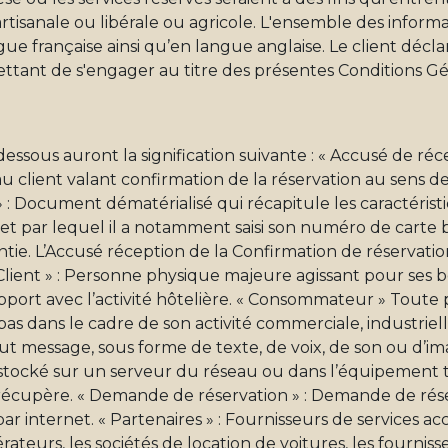
artisanale ou libérale ou agricole. L'ensemble des inform
gue française ainsi qu’en langue anglaise. Le client décl
mettant de s'engager au titre des présentes Conditions Gé
dessous auront la signification suivante : « Accusé de réce
u client valant confirmation de la réservation au sens de 
» : Document dématérialisé qui récapitule les caractérist
et, et par lequel il a notamment saisi son numéro de carte
ie. L’Accusé réception de la Confirmation de réservatio
Client » : Personne physique majeure agissant pour ses b
pport avec l’activité hôtelière. « Consommateur » Toute
pas dans le cadre de son activité commerciale, industriell
Tout message, sous forme de texte, de voix, de son ou d’i
stocké sur un serveur du réseau ou dans l’équipement 
e récupère. « Demande de réservation » : Demande de rés
r internet. « Partenaires » : Fournisseurs de services ac
ateurs, les sociétés de location de voitures, les fournisse