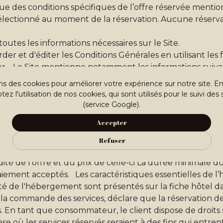
que des conditions spécifiques de l’offre réservée menti
sélectionné au moment de la réservation. Aucune réserva
outes les informations nécessaires sur le Site.
der et d'éditer les Conditions Générales en utilisant les 
r. Le Site mentionne notamment les informations suivan
e de la société Big Sky et indiquant sa raison sociale, l’a
ns des cookies pour améliorer votre expérience sur notre site. E
tronique, son numéro de téléphone, son siège social, son
ez l'utilisation de nos cookies, qui sont utilisés pour le suivi des 
t à la taxe sur la valeur ajoutée, les références relatives 
(service Google).
opérateurs de séjour et, si elle est différente, l’adresse
Accepter
s caractéristiques essentielles des hébergements proposés
rvation). Les prestations complémentaires proposées (val
Refuser
alités de paiement Les conditions générales de vente et l
dité de l'offre et du prix de celle-ci La durée minimale d
aiement acceptés. Les caractéristiques essentielles de 
ilité de l'hébergement sont présentés sur la fiche hôtel d
 la commande des services, déclare que la réservation de
. En tant que consommateur, le client dispose de droits 
se où les services réservés seraient à des fins qui entren