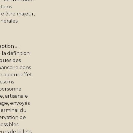
ations
are être majeur,
nérales.
ption » :
la définition
iques des
 bancaire dans
n a pour effet
esoins
 personne
e, artisanale
mage, envoyés
terminal du
ervation de
cessibles
urs de billets