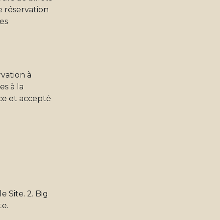
e réservation
les
rvation à
es à la
nce et accepté
 Site. 2. Big
te.