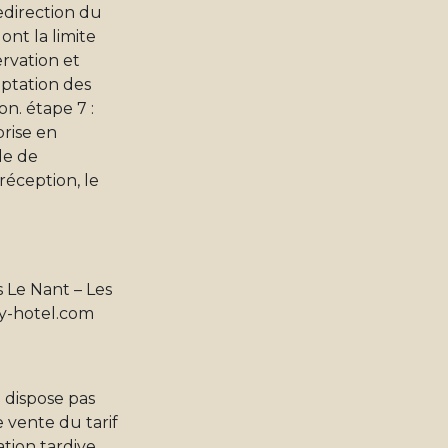
edirection du
ont la limite
ervation et
ptation des
on. étape 7 :
prise en
de de
réception, le
s Le Nant – Les
y-hotel.com
e dispose pas
e vente du tarif
ation tardive