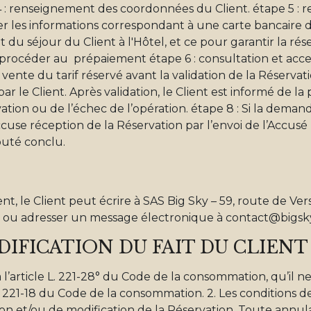
 4 : renseignement des coordonnées du Client. étape 5 : r
er les informations correspondant à une carte bancaire d
du séjour du Client à l'Hôtel, et ce pour garantir la rés
procéder au prépaiement étape 6 : consultation et acce
ente du tarif réservé avant la validation de la Réservati
 le Client. Après validation, le Client est informé de la 
on ou de l’échec de l’opération. étape 8 : Si la deman
ccuse réception de la Réservation par l’envoi de l’Accusé 
éputé conclu.
ent, le Client peut écrire à SAS Big Sky – 59, route de Ver
 adresser un message électronique à contact@bigsk
IFICATION DU FAIT DU CLIENT
 l’article L. 221-28° du Code de la consommation, qu’il n
L. 221-18 du Code de la consommation. 2. Les conditions d
ion et/ou de modification de la Réservation. Toute annul