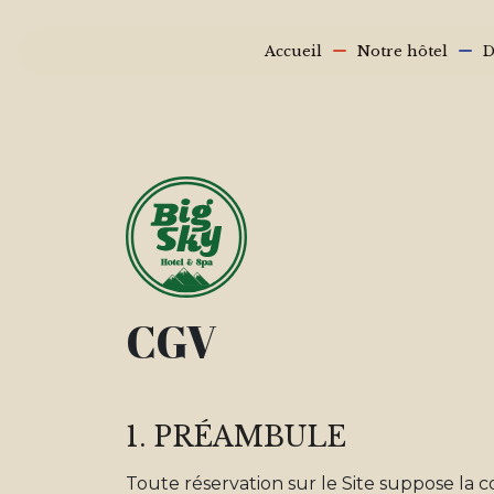
Aller au contenu principal
Main navigation
Accueil
Notre hôtel
D
Fil d'Ariane
CGV
1. PRÉAMBULE
Toute réservation sur le Site suppose la c